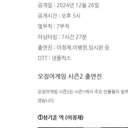
공개일 : 2024년 12월 26일
공개시간 : 오후 5시
몇부작 : 7부작
러닝타임 : 7시간 27분
출연진 : 이정재,이병헌,임시완 등
OTT : 넷플릭스
오징어게임 시즌2 출연진
오징어게임 시즌2는 시즌1에서 주요 인물들이 일부
겠습니다.
①성기훈 역 (이정재)