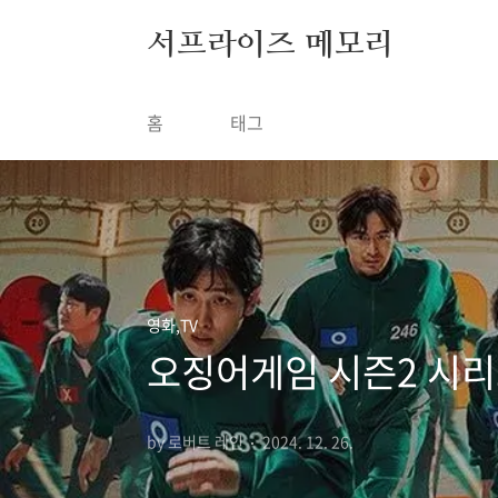
본문 바로가기
서프라이즈 메모리
홈
태그
영화,TV
오징어게임 시즌2 시리
by 로버트 레인
2024. 12. 26.