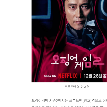
프론트맨 역-이병헌
오징어게임 시즌2에서는 프론트맨(인호)역으로 이