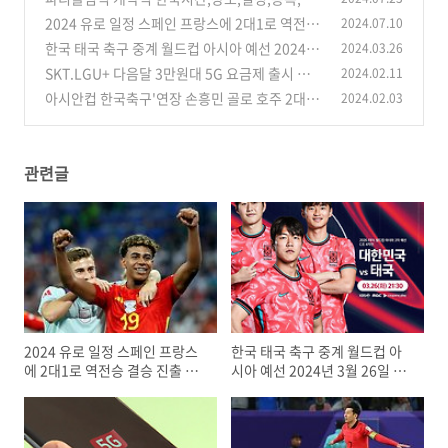
중계 시청하기 총정리
2024 유로 일정 스페인 프랑스에 2대1로 역전승
2024.07.10
(13)
결승 진출 확정
한국 태국 축구 중계 월드컵 아시아 예선 2024년
2024.03.26
(13)
3월 26일 경기일정
SKT.LGU+ 다음달 3만원대 5G 요금제 출시 전망
2024.02.11
(16)
아시안컵 한국축구'연장 손흥민 골로 호주 2대1
2024.02.03
(24)
로 승리'4강진출
(2)
관련글
2024 유로 일정 스페인 프랑스
한국 태국 축구 중계 월드컵 아
에 2대1로 역전승 결승 진출 확
시아 예선 2024년 3월 26일 경
정
기일정