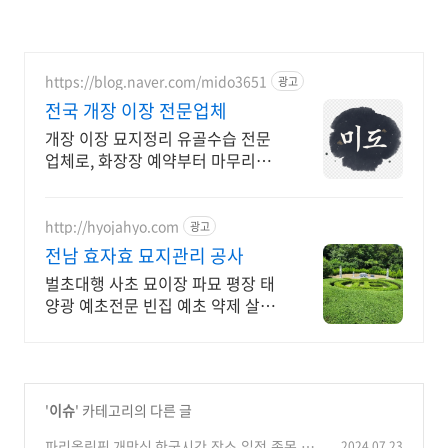
https://blog.naver.com/mido3651
광고
전국 개장 이장 전문업체
개장 이장 묘지정리 유골수습 전문
업체로, 화장장 예약부터 마무리까
지 함께합니다.
http://hyojahyo.com
광고
전남 효자효 묘지관리 공사
벌초대행 사초 묘이장 파묘 평장 태
양광 예초전문 빈집 예초 약제 살포
조경수 관리
'
이슈
' 카테고리의 다른 글
파리올림픽 개막식 한국시간,장소,일정,종목,생
2024.07.23