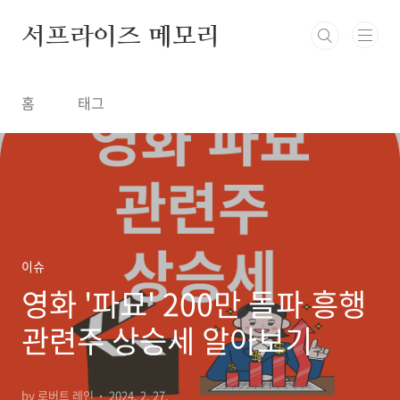
본문 바로가기
서프라이즈 메모리
홈
태그
이슈
영화 '파묘' 200만 돌파 흥행
관련주 상승세 알아보기
by 로버트 레인
2024. 2. 27.