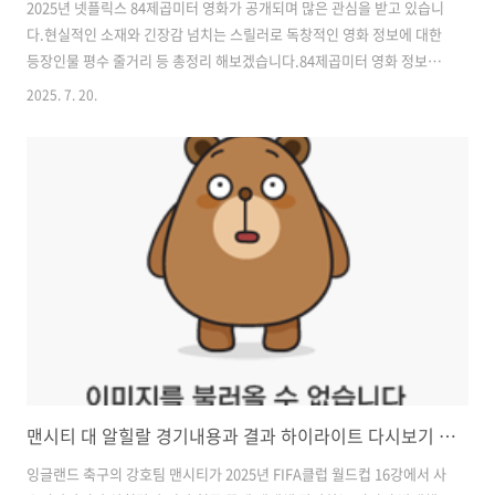
2025년 넷플릭스 84제곱미터 영화가 공개되며 많은 관심을 받고 있습니
다.현실적인 소재와 긴장감 넘치는 스릴러로 독창적인 영화 정보에 대한
등장인물 평수 줄거리 등 총정리 해보겠습니다.84제곱미터 영화 정보-출
시일 : 2025년 7월 18일-장르 : 드라마 스릴러-등급 : 15세 이상 관람가-
2025. 7. 20.
러닝타임 : 118분-OTT : 넷플릭스 ※84제곱미터 요약 소개 : 84제곱미
터 아파트로 내 집 마련에 성공한 영끌족 우성이 정체를 알 수 없는 층간
소음에 시달리며 벌어지는 예측불허 스릴러 이야기입니다.84제곱미터
등장인물 ① 노우성 역 (강하늘) 30대 직장인으로 적금,주식,대출,그리고
엄마의 마늘밭까지 끌어 모아 평생 소원인 내 집 마련에 성공했지만,고금
리 대출 이자를 감당하기 힘든 현실 속 고군분투하는 ..
맨시티 대 알힐랄 경기내용과 결과 하이라이트 다시보기 총정리
잉글랜드 축구의 강호팀 맨시티가 2025년 FIFA클럽 월드컵 16강에서 사