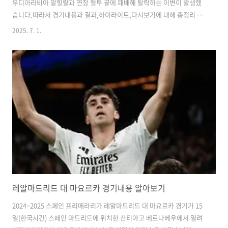
우디아라비아 알힐랄과 연장 혈투 끝에 패배해 탈락하는 이변이 발생했
습니다.따라서 경기내용과 결과,하이라이트,다시보기에 대해 총정리 해
보겠습니다. 맨시티 대 알힐랄 경기내용과 결과알힐랄은 조별리그에서 1
2025. 7. 1.
승2무로 2위로 16강에 올랐고 맨시티를 무너뜨리고 다시 아시아 유일 클
럽으로 자리잡게 되었습니다.경기내용과 결과에 대해 알아보겠습니다.
{전반전} : 전반전은 맨시티가 압도했습니다.전반 10분 라얀 아이트누리
가 왼쪽 골라인 부근에서 컷백을 넣은 게 알힐랄 수비진에 맞고 굴절되며
혼전이 벌어졌고,베르나르두 실바가 왼발로 차서 선제골을 넣었습니다.
그리고 맨시티는 공세를 퍼부었지만 알힐랄의 수호신 야신 부누의 선방
쇼에 막혔습니다.전반24..
레알마드리드 대 마요르카 경기내용 알아보기
2024~2025 스페인 프리메라리가 레알마드리드 대 마요르카 경기가 15
일(한국시간) 스페인 마드리드에 위치한 산티아고 베르나베우에서 열려