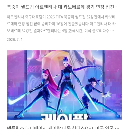
북중미 월드컵 아르헨티나 대 카보베르데 경기 연장 접전 끝에 16강 진출
아르헨티나 축구대표팀이 2026 FIFA 북중미 월드컵 32강전에서 카보베
르데와 연장 접전 끝에 승리하며 16강에 진출했습니다.아르헨티나 대 카
보베르테 32강전 결과아르헨티나는 4일(한국시간) 미국 플로리다주 마
이애미 가든스의 마이애미 스타디움에서 열린 북중미 월드컵 32강전에
2026. 7. 4.
서 카보베르데와 전·후반 90분을 1-1로 비긴 뒤 연장 접전 끝에 3-2로 승
리했습니다.아르헨티나는 이번 승리로 월드컵 2연패 도전을 이어가게 되
었고,조별리그에서 알제리,오스트리아,요르단을 차례로 꺾은 아르헨티
나는 토너먼트 첫 경기에서는 예상 밖 고전 끝에 살아남았습니다. 아르헨
티나는 오는 8일 미국 애틀랜타에서 열리는 16강전에서 호주를 승부차
기 끝에 제압한 이집트와 만나게 됩니다.이에 따라 리오넬 메시와 무함마
드 살라흐의 맞대..
넷플릭스 애니메이션 케이팝 데몬 헌터스OST 미국 영국 팝 싱글챠트 1위 석권