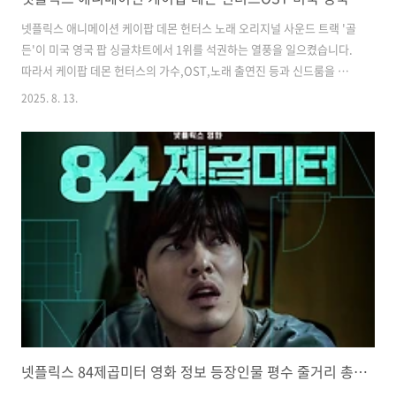
넷플릭스 애니메이션 케이팝 데몬 헌터스 노래 오리지널 사운드 트랙 '골
든'이 미국 영국 팝 싱글챠트에서 1위를 석권하는 열풍을 일으켰습니다.
따라서 케이팝 데몬 헌터스의 가수,OST,노래 출연진 등과 신드룸을 불
러 일으켜서 한국K팝에 어떤 영향이 있을지 알아보겠습니다.케이팝 데
2025. 8. 13.
몬헌터스 신드룸으로 열풍의 영향13일 국내 관련 기업들은 K팝을 중심
으로 콘텐츠 사업을 확장하고 있습니다.소속사 하이브는 미국 자회사 하
이브 아메리카가 할리우드 대형 영화 제작사 파라마운트 픽처스와 손잡
고 K팝을 주제로 한 영화를 제작하기로 했습니다. 영화는 가족의 반대에
도 차세대 K팝 걸그룹이 되기 위해 오디션 TV 프로그램에 참여하는 한국
계 미국 소녀의 이야기를 담고 있고,2027년 2월 극장 개봉을 목표로 올
해 9월 중순경 한..
넷플릭스 84제곱미터 영화 정보 등장인물 평수 줄거리 총정리