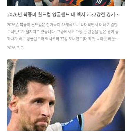
2026년 북중미 월드컵 잉글랜드 대 멕시코 32강전 경기내용과 하이라이트
2026년 북중미 월드컵은 참가국이 48개국으로 확대되면서 더욱 치열한
토너먼트가 펼쳐지고 있습니다. 그중에서도 가장 큰 관심을 받은 경기 중
하나가 바로 잉글랜드와 멕시코의 32강 토너먼트(대회 첫 녹아웃 라운
드) 맞대결이었습니다.멕시코 홈팬들의 열광적인 응원 속에서 열린 이번
2026. 7. 7.
경기는 마지막 순간까지 승부를 예측하기 어려운 명승부였습니다. 잉글
랜드는 수적 열세에도 불구하고 집중력을 잃지 않으며 3대2 승리를 거두
었고, 8강 진출에 성공했습니다.경기 개요대회 : 2026 FIFA 북중미 월드
컵경기 : 잉글랜드 vs 멕시코라운드 : 32강 토너먼트(첫 녹아웃 라운드)
결과 : 잉글랜드 3 : 2 멕시코경기장 : 멕시코시티(아즈테카 스타디움)8강
진출 : 잉글랜드이번 경기는 개최국 중 하나인 멕시코의 홈경기였..